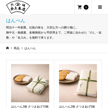
0
はんぺん
明治十一年創業。伝統の味を、大切な方への贈り物に。
御中元・御歳暮、各種御祝から弔辞用まで、ご用途に合わせた「のし・短
冊」や「名入れ」を無料で承ります。
商品
はんぺん
はんぺん3枚 さつまあげ10枚
はんぺん2枚 さつまあげ5枚