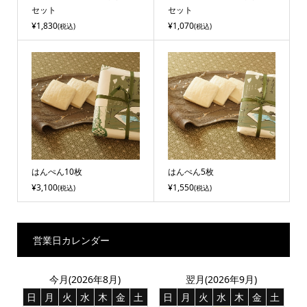
セット
セット
¥1,830
¥1,070
(税込)
(税込)
はんぺん10枚
はんぺん5枚
¥3,100
¥1,550
(税込)
(税込)
営業日カレンダー
今月(2026年8月)
翌月(2026年9月)
日
月
火
水
木
金
土
日
月
火
水
木
金
土